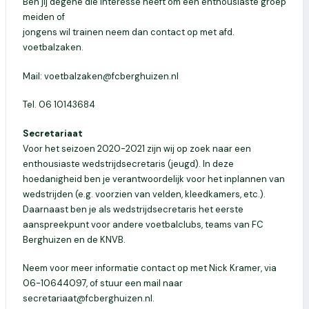
Ben jij degene die interesse heeft om een enthousiaste groep
meiden of
jongens wil trainen neem dan contact op met afd.
voetbalzaken.
Mail: voetbalzaken@fcberghuizen.nl
Tel. 06 10143684
Secretariaat
Voor het seizoen 2020-2021 zijn wij op zoek naar een
enthousiaste wedstrijdsecretaris (jeugd). In deze
hoedanigheid ben je verantwoordelijk voor het inplannen van
wedstrijden (e.g. voorzien van velden, kleedkamers, etc.).
Daarnaast ben je als wedstrijdsecretaris het eerste
aanspreekpunt voor andere voetbalclubs, teams van FC
Berghuizen en de KNVB.
Neem voor meer informatie contact op met Nick Kramer, via
06-10644097, of stuur een mail naar
secretariaat@fcberghuizen.nl.