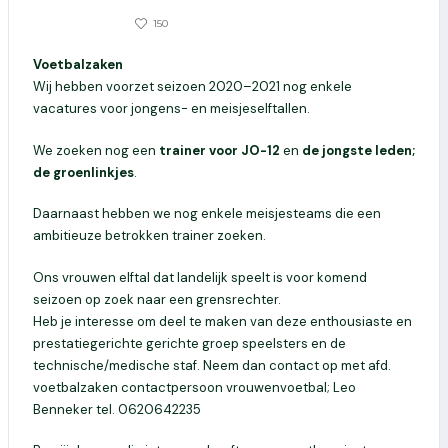
2409
150
15 MEI 2020
Voetbalzaken
Wij hebben voorzet seizoen 2020–2021 nog enkele
vacatures voor jongens- en meisjeselftallen.
We zoeken nog een
trainer voor JO-12
en
de jongste leden;
de groenlinkjes
.
Daarnaast hebben we nog enkele meisjesteams die een
ambitieuze betrokken trainer zoeken.
Ons vrouwen elftal dat landelijk speelt is voor komend
seizoen op zoek naar een grensrechter.
Heb je interesse om deel te maken van deze enthousiaste en
prestatiegerichte gerichte groep speelsters en de
technische/medische staf. Neem dan contact op met afd.
voetbalzaken contactpersoon vrouwenvoetbal; Leo
Benneker tel. 0620642235