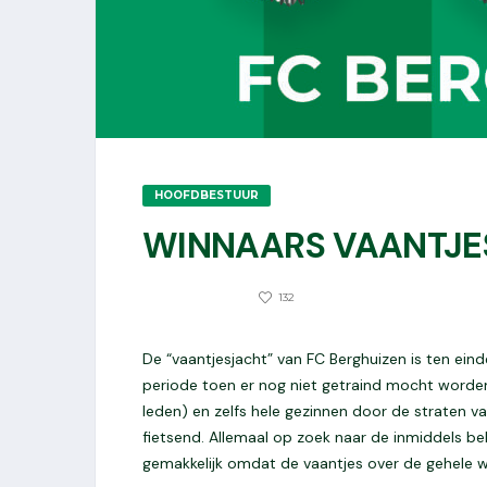
HOOFDBESTUUR
WINNAARS VAANTJE
1359
25 MEI 2020
132
De “vaantjesjacht” van FC Berghuizen is ten ein
periode toen er nog niet getraind mocht worden
leden) en zelfs hele gezinnen door de straten v
fietsend. Allemaal op zoek naar de inmiddels be
gemakkelijk omdat de vaantjes over de gehele wi