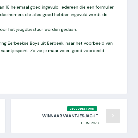
rvan 16 helemaal goed ingevuld. Iedereen die een formulier
16 deelnemers die alles goed hebben ingevuld wordt de
l door het jeugdbestuur worden gedaan.
ing Eerbeekse Boys uit Eerbeek, naar het voorbeeld van
 vaantjesjacht. Zo zie je maar weer; goed voorbeeld
JEUGDBESTUUR
WINNAAR VAANTJESJACHT
1 JUNI 2020