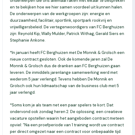
onderwerpen die ons allemaal raken met elkaar te bespreken
en te bekijken hoe we hier samen voordeel uit kunnen halen.
De onderwerpen van de werkgroepen zijn: energie en
duurzaamheid, facilitair, sportlink, sportpark rookvrij en
vrijwilligersbeleid. De vertegenwoordigers van FC Berghuizen
zijn: Reynold Kip, Wally Mulder, Patrick Withag, Gerald Siers en
Stephanie Ankone.
*In januari heeft FC Berghuizen met De Monnik & Grolsch een
nieuw contract gesloten. Ook de komende jaren zal De
Monnik & Grolsch dus de dranken aan FC Berghuizen gaan
leveren. De inmiddels jarenlange samenwerking werd met
wederom 5 jaar verlengd. Tevens hebben De Monnik en
Grolsch ook hun lidmaatschap van de business club met 5
jaar verlengd.
*Soms kom je als team net een paar spelers te kort. Dat
ondervond ook zondag heren 2. De oplossing; een creatieve
vacature opstellen waarin het aangeboden contract meteen
opviel: “Na een proefperiode van 1 training wordt uw contract
per direct omgezet naar een contract voor onbepaalde tijd.