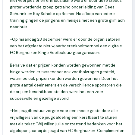
Met veel plezier en enthousiasme werd er door deze steeds
groter wordende groep getraind onder leiding van Cees
Schurink en Roy Scholte op Reimer. Na afloop van iedere
training gingen de jongens en meisjes met een grote glimlach
naar huis.
-Op maandag 28 december werd er door de organisatoren
van het afgelaste nieuwjaarboerenkooltoernooi een digitale
FC Berghuizen Bingo Voetbalquiz georganiseerd.
Behalve dat er prijzen konden worden gewonnen met de
bingo werden er tussendoor ook voetbalvragen gesteld,
waarmee ook prijzen konden worden gewonnen. Door het
grote aantal deelnemers en de verschillende sponsoren die
de prijzen beschikbaar stelden, werd het een zeer
succesvolle en gezellige avond.
-Het jeugdbestuur zorgde voor een mooie geste door alle
vrijwilligers van de jeugdafdeling een kerstkaart te sturen
met als tekst: “Wij willen jullie ontzettend bedanken voor het
afgelopen jaar bij de jeugd van FC Berghuizen. Complimenten