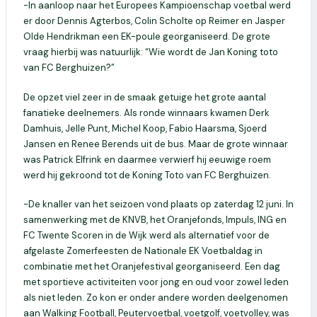
-In aanloop naar het Europees Kampioenschap voetbal werd
er door Dennis Agterbos, Colin Scholte op Reimer en Jasper
Olde Hendrikman een EK-poule georganiseerd. De grote
vraag hierbij was natuurlijk: “Wie wordt de Jan Koning toto
van FC Berghuizen?”
De opzet viel zeer in de smaak getuige het grote aantal
fanatieke deelnemers. Als ronde winnaars kwamen Derk
Damhuis, Jelle Punt, Michel Koop, Fabio Haarsma, Sjoerd
Jansen en Renee Berends uit de bus. Maar de grote winnaar
was Patrick Elfrink en daarmee verwierf hij eeuwige roem
werd hij gekroond tot de Koning Toto van FC Berghuizen.
-De knaller van het seizoen vond plaats op zaterdag 12 juni. In
samenwerking met de KNVB, het Oranjefonds, Impuls, ING en
FC Twente Scoren in de Wijk werd als alternatief voor de
afgelaste Zomerfeesten de Nationale EK Voetbaldag in
combinatie met het Oranjefestival georganiseerd. Een dag
met sportieve activiteiten voor jong en oud voor zowel leden
als niet leden. Zo kon er onder andere worden deelgenomen
aan Walking Football, Peutervoetbal, voetgolf, voetvolley, was