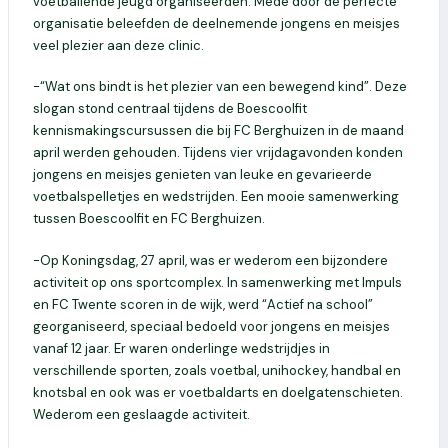
voetballende jeugd organiseerden. Mede door de perfecte
organisatie beleefden de deelnemende jongens en meisjes
veel plezier aan deze clinic.
-“Wat ons bindt is het plezier van een bewegend kind”. Deze
slogan stond centraal tijdens de Boescoolfit
kennismakingscursussen die bij FC Berghuizen in de maand
april werden gehouden. Tijdens vier vrijdagavonden konden
jongens en meisjes genieten van leuke en gevarieerde
voetbalspelletjes en wedstrijden. Een mooie samenwerking
tussen Boescoolfit en FC Berghuizen.
-Op Koningsdag, 27 april, was er wederom een bijzondere
activiteit op ons sportcomplex. In samenwerking met Impuls
en FC Twente scoren in de wijk, werd “Actief na school”
georganiseerd, speciaal bedoeld voor jongens en meisjes
vanaf 12 jaar. Er waren onderlinge wedstrijdjes in
verschillende sporten, zoals voetbal, unihockey, handbal en
knotsbal en ook was er voetbaldarts en doelgatenschieten.
Wederom een geslaagde activiteit.