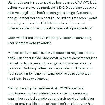
Uw functie wordt ingeschaald op basis van de CAO VVCS. De
schaal waarin u wordt ingedeeld is 10.0. Dit betekent dat u na
elke wedstrijd recht heeft op een gratis beugel Grolsch en
een gehaktbal met saus naar keuze. Indien u topscorer wordt
dan stijgt u naar schaal 10.1. Dat betekent dat u naast
bovenstaande ook recht heeft op een zakje paprikachips”
Geen wonder dat er na zo’n oproep voldoende aanvulling
voor het team werd gevonden.
*Op het eind van het seizoen verscheen er nog een corona-
editie van het clubblad Groen&Wit. Was het oorspronkelijk de
bedoeling dat het een online uitgave zou worden, door de
geste van Drukkerij Veltman om de gehele drukkosten voor
haar rekening te nemen, ontving ieder lid deze editie toch
nog fysiek in de brievenbus.
*Terugkijkend op het seizoen 2020-2021 kunnen we
constateren dat het wederom een vreemd seizoen was
waarin het voetbal genadeloos onderuit werd gehaald door
het coronavirus. Maar het seizoen heeft ook laten zien hoe