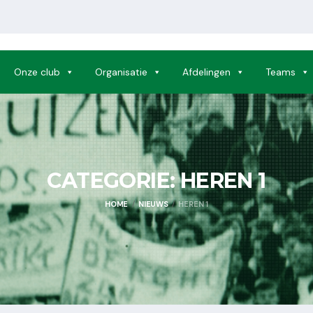
Onze club
Organisatie
Afdelingen
Teams
CATEGORIE:
HEREN 1
HOME
NIEUWS
HEREN 1