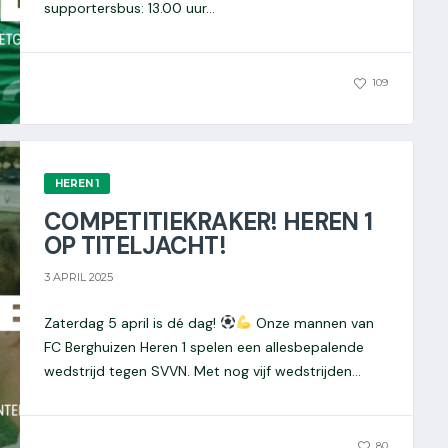
supportersbus: 13.00 uur...
0
109
HEREN 1
COMPETITIEKRAKER! HEREN 1
OP TITELJACHT!
3 APRIL 2025
Zaterdag 5 april is dé dag!
Onze mannen van
FC Berghuizen Heren 1 spelen een allesbepalende
wedstrijd tegen SVVN. Met nog vijf wedstrijden...
0
80