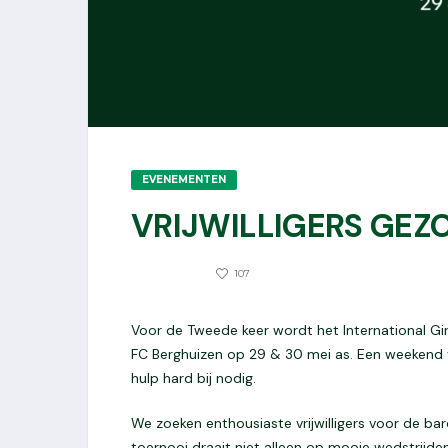
EVENEMENTEN
VRIJWILLIGERS GEZO
0
13 MEI 2025
107
Voor de Tweede keer wordt het International G
FC Berghuizen op 29 & 30 mei as. Een weekend 
hulp hard bij nodig.
We zoeken enthousiaste vrijwilligers voor de b
toernooi draait niet alleen op mooie wedstrijde