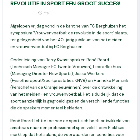
REVOLUTIE IN SPORT EEN GROOT SUCCES!
0
119
24 APRIL 2024
Afgelopen vrijdag vond in de kantine van FC Berghuizen het
symposium ‘Vrouwenvoetbal: de revolutie in de sport’ plaats,
ter gelegenheid van het 40-jarig jubileum van het meiden-
en vrouwenvoetbal bij FC Berghuizen.
Onder leiding van Barry Kwast spraken René Roord
(Technisch Manager FC Twente Vrouwen), Leoni Blokhuis
(Managing Director Flow Sports), Jesse Wiefkers
(Fysiotherapeut/Sportprestaties KNVB) en Hanneke Mensink
(Perschef van de Oranjeleeuwinnen) over de ontwikkeling
van het meiden- en vrouwenvoetbal. Het is duidelijk dat de
sport aanzienlijk is gegroeid, gezien de verschillende functies
die de sprekers momenteel bekleden.
René Roord lichtte toe hoe de sport zich heeft ontwikkeld van
amateurs naar een professioneel speelveld. Leoni Blokhuis
merkt op dat het salaris, de voorwaarden en condities voor