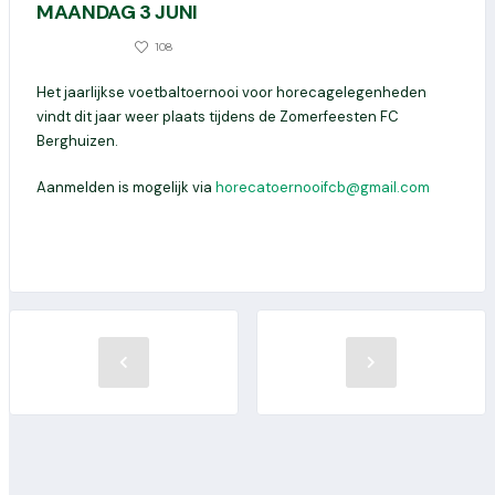
MAANDAG 3 JUNI
0
108
23 APRIL 2024
Het jaarlijkse voetbaltoernooi voor horecagelegenheden
vindt dit jaar weer plaats tijdens de Zomerfeesten FC
Berghuizen.
Aanmelden is mogelijk via
horecatoernooifcb@gmail.com