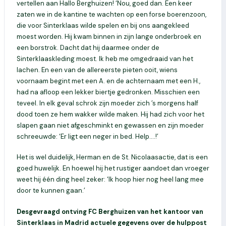
vertellen aan Hallo Berghuizen! ‘Nou, goed dan. Een keer
zaten we in de kantine te wachten op een forse boerenzoon,
die voor Sinterklaas wilde spelen en bij ons aangekleed
moest worden. Hij kwam binnen in zijn lange onderbroek en
een borstrok. Dacht dat hij daarmee onder de
Sinterklaaskleding moest. Ik heb me omgedraaid van het
lachen. En een van de allereerste pieten ooit, wiens
voornaam begint met een A. en de achternaam met een H.,
had na afloop een lekker biertje gedronken. Misschien een
teveel. In elk geval schrok zijn moeder zich ’s morgens half
dood toen ze hem wakker wilde maken. Hij had zich voor het
slapen gaan niet afgeschminkt en gewassen en zijn moeder
schreeuwde: ‘Er ligt een neger in bed. Help….!’
Het is wel duidelijk, Herman en de St. Nicolaasactie, dat is een
goed huwelijk. En hoewel hij het rustiger aandoet dan vroeger
weet hij één ding heel zeker: ‘Ik hoop hier nog heel lang mee
door te kunnen gaan.’
Desgevraagd ontving FC Berghuizen van het kantoor van
Sinterklaas in Madrid actuele gegevens over de hulppost