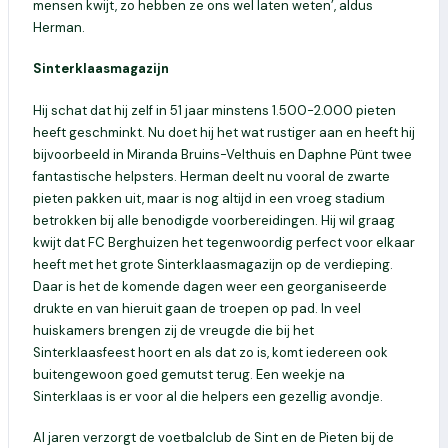
mensen kwijt, zo hebben ze ons wel laten weten’, aldus
Herman.
Sinterklaasmagazijn
Hij schat dat hij zelf in 51 jaar minstens 1.500-2.000 pieten
heeft geschminkt. Nu doet hij het wat rustiger aan en heeft hij
bijvoorbeeld in Miranda Bruins-Velthuis en Daphne Pünt twee
fantastische helpsters. Herman deelt nu vooral de zwarte
pieten pakken uit, maar is nog altijd in een vroeg stadium
betrokken bij alle benodigde voorbereidingen. Hij wil graag
kwijt dat FC Berghuizen het tegenwoordig perfect voor elkaar
heeft met het grote Sinterklaasmagazijn op de verdieping.
Daar is het de komende dagen weer een georganiseerde
drukte en van hieruit gaan de troepen op pad. In veel
huiskamers brengen zij de vreugde die bij het
Sinterklaasfeest hoort en als dat zo is, komt iedereen ook
buitengewoon goed gemutst terug. Een weekje na
Sinterklaas is er voor al die helpers een gezellig avondje.
Al jaren verzorgt de voetbalclub de Sint en de Pieten bij de