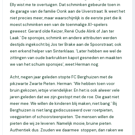
Elly wist me te overtuigen. Dat schminken gebeurde toen in
de garage van de familie Oonk aan de Uiverstraat. Ik weet het
niet precies meer, maar waarschijnlijk is de eerste piet die ik
moest schminken een van de toenmalige A1-spelers
geweest: Gerard olde Keizer, René Oude Alink of Jan ter
Laak.’ De sponsjes, schmink en andere attributen werden
destijds ingekocht bij Jos ter Brake aan de Spoorstraat; ook
een erkend helper van Sinterklaas. ‘Later hebben we wel de
zittingen van oude barkrukken kapot gesneden en maakten
we van het schuim sponsjes’, weet Herman nog.
Acht, negen jaar geleden stopte FC Berghuizen met de
pikzwarte Zwarte Pieten. Herman: ‘We hebben toen voor
bruin gekozen, ietsje vriendelijker. En het is ook alweer vele
jaren geleden dat we zijn gestopt met de roe. Die gaat niet
meer mee. We willen de kinderen blij maken, niet bang.’ Bij
Berghuizen is niet lang gediscussieerd over roetpieten,
veegpieten of schoorsteenpieten. ‘De mensen willen de
pieten die wij ze leveren. Namelijk mooie, bruine pieten.
Authentiek dus. Zouden we daarmee stoppen, dan raken we