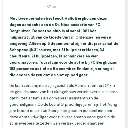
955
96
30 NOVEMBER 2018
Met twee verhalen besteedt Hallo Berghuizen dezer
dagen aandacht aan de St. Nicolaasactie van FC
Berghuizen. De voetbalclub is al vanaf 1961 het
hulpinstituut van de Goede Sint in Oldenzaal en verre
omgeving. Alleen op 5 december al zijn er dit jaar vanaf de
Schapendijk 31 routes, met 31 hulpsinterklazen, 34
chauffeurs, 71 hulppieten, 13 schminkers en vier
coördinatoren. Totaal zijn voor de actie bij FC Berghuizen
153 personen actief op 5 december. En dan zijn er nog al
die andere dagen dat de sint op pad gaat.
De lach verschijnt op zijn gezicht als Herman Lentfert (71) in
de geluidskamer van het clubgebouw vertelt over al die jaren
dat hij zelf actief is als onmisbaar assistent van de
goedheiligman. Op de kop af 51 prachtige jaren zijn het. Vorig
jaar bracht de sint uit Spanje het gouden penseel mee om
deze echte vrijwilliger voor zijn verdiensten eens goed in de
schijnwerpers te zetten. Een vertrek verder staat een