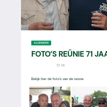
ALGEMEEN
FOTO’S REÜNIE 71 
2672
29 MEI 2019
133
Bekijk hier de foto’s van de reünie.