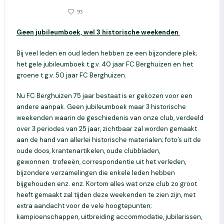
0
93
10 JANUARI 2022
Geen jubileumboek, wel 3 historische weekenden
Bij veel leden en oud leden hebben ze een bijzondere plek;
het gele jubileumboek t.g.v. 40 jaar FC Berghuizen en het
groene t.g.v. 50 jaar FC Berghuizen.
Nu FC Berghuizen 75 jaar bestaat is er gekozen voor een
andere aanpak. Geen jubileumboek maar 3 historische
weekenden waarin de geschiedenis van onze club, verdeeld
over 3 periodes van 25 jaar, zichtbaar zal worden gemaakt
aan de hand van allerlei historische materialen; foto’s uit de
oude doos, krantenartikelen, oude clubbladen,
gewonnen trofeeën, correspondentie uit het verleden,
bijzondere verzamelingen die enkele leden hebben
bijgehouden enz. enz. Kortom alles wat onze club zo groot
heeft gemaakt zal tijden deze weekenden te zien zijn, met
extra aandacht voor de vele hoogtepunten;
kampioenschappen, uitbreiding accommodatie, jubilarissen,