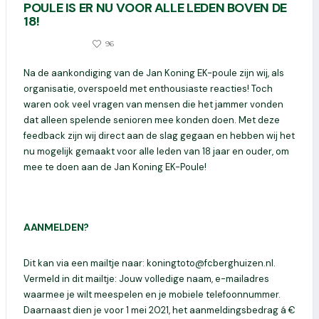
POULE IS ER NU VOOR ALLE LEDEN BOVEN DE
18!
463
96
7 APRIL 2021
Na de aankondiging van de Jan Koning EK-poule zijn wij, als
organisatie, overspoeld met enthousiaste reacties! Toch
waren ook veel vragen van mensen die het jammer vonden
dat alleen spelende senioren mee konden doen. Met deze
feedback zijn wij direct aan de slag gegaan en hebben wij het
nu mogelijk gemaakt voor alle leden van 18 jaar en ouder, om
mee te doen aan de Jan Koning EK-Poule!
AANMELDEN?
Dit kan via een mailtje naar: koningtoto@fcberghuizen.nl.
Vermeld in dit mailtje: Jouw volledige naam, e-mailadres
waarmee je wilt meespelen en je mobiele telefoonnummer.
Daarnaast dien je voor 1 mei 2021, het aanmeldingsbedrag á €