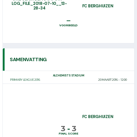
LOG_FILE_2018-07-10__13-
FC BERGHUIZEN
28-34
–
VOORBEELD
SAMENVATTING
ALCHEMISTS STADIUM
PRIMARY LEAGUE 2016
20 MAART 2016
12:00
FC BERGHUIZEN
3
-
3
FINAL SCORE