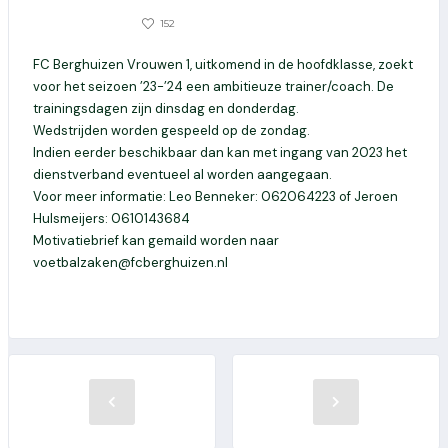
0
152
28 OKTOBER 2022
FC Berghuizen Vrouwen 1, uitkomend in de hoofdklasse, zoekt
voor het seizoen ’23-’24 een ambitieuze trainer/coach. De
trainingsdagen zijn dinsdag en donderdag.
Wedstrijden worden gespeeld op de zondag.
Indien eerder beschikbaar dan kan met ingang van 2023 het
dienstverband eventueel al worden aangegaan.
Voor meer informatie: Leo Benneker: 062064223 of Jeroen
Hulsmeijers: 0610143684
Motivatiebrief kan gemaild worden naar
voetbalzaken@fcberghuizen.nl