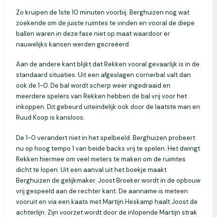
Zo kruipen de 1
ste
10 minuten voorbij. Berghuizen nog wat
zoekende om de juiste ruimtes te vinden en vooral de diepe
ballen waren in deze fase niet op maat waardoor er
nauwelijks kansen werden gecreëerd.
Aan de andere kant blijkt dat Rekken vooral gevaarlijk is in de
standaard situaties. Uit een afgeslagen cornerbal valt dan
ook de 1-0. De bal wordt scherp weer ingedraaid en
meerdere spelers van Rekken hebben de bal vrij voor het
inkoppen. Dit gebeurd uiteindelijk ook door de laatste man en
Ruud Koop is kansloos.
De 1-0 verandert niet in het spelbeeld. Berghuizen probeert
nu op hoog tempo 1 van beide backs vrij te spelen. Het dwingt
Rekken hiermee om veel meters te maken om de ruimtes
dicht te lopen. Uit een aanval uit het boekje maakt
Berghuizen de gelijkmaker. Joost Broeker wordt in de opbouw
vrij gespeeld aan de rechter kant. De aanname is meteen
vooruit en via een kaats met Martijn
Heskamp
haalt Joost de
achterlijn. Zijn voorzet wordt door de inlopende Martijn strak