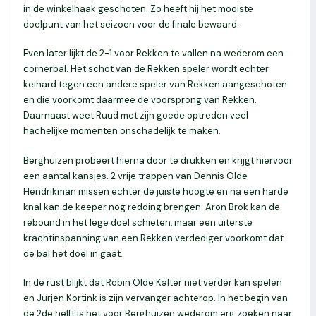
in de winkelhaak geschoten.
Zo heeft hij het mooiste
doelpunt van het seizoen voor de finale bewaard.
Even later lijkt de 2-1 voor Rekken te vallen na wederom een
cornerbal. Het schot van de Rekken speler wordt echter
keihard tegen een andere speler van Rekken aangeschoten
en die voorkomt daarmee de voorsprong van Rekken.
Daarnaast weet Ruud met zijn goede optreden veel
hachelijke momenten onschadelijk te maken.
Berghuizen probeert hierna door te drukken en krijgt hiervoor
een aantal kansjes. 2 vrije trappen van Dennis Olde
Hendrikman missen echter de juiste hoogte en na een harde
knal kan de keeper nog redding brengen. Aron Brok kan de
rebound in het lege doel schieten, maar een uiterste
krachtinspanning van een Rekken verdediger voorkomt dat
de bal het doel in gaat.
In de rust blijkt dat Robin Olde
Kalter
niet verder kan spelen
en Jurjen
Kortink
is zijn vervanger achterop. In het begin van
de 2
de
helft is het voor Berghuizen wederom erg zoeken naar