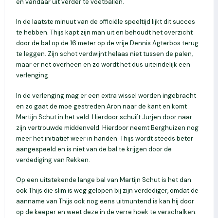
en vandaar uit verder te voetballen.
In de laatste minuut van de officiële speeltijd lijkt dit succes
te hebben. Thijs kapt zijn man uit en behoudt het overzicht
door de bal op de 16 meter op de vrije Dennis
Agterbos
terug
te leggen
. Zijn schot verdwijnt helaas niet tussen de palen,
maar er net overheen en zo wordt het dus uiteindelijk een
verlenging.
In de verlenging mag er een extra wissel worden ingebracht
en zo gaat de moe gestreden Aron naar de kant en komt
Martijn Schut in het veld. Hierdoor schuift Jurjen door naar
zijn vertrouwde middenveld. Hierdoor neemt Berghuizen nog
meer het initiatief weer in handen. Thijs wordt steeds beter
aangespeeld en is niet van de bal te krijgen door de
verdediging van Rekken.
Op een uitstekende lange bal van Martijn Schut is het dan
ook Thijs die slim is weg gelopen bij zijn verdediger, omdat de
aanname van Thijs ook nog eens uitmuntend is kan hij door
op de keeper en weet deze in de verre hoek te verschalken.