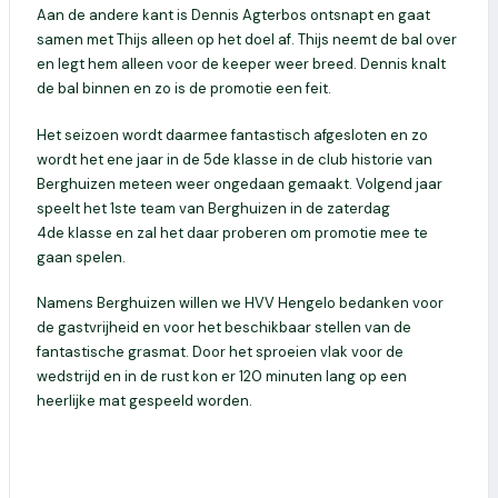
Aan de andere kant is Dennis
Agterbos
ontsnapt en gaat
samen met Thijs alleen op het doel af. Thijs neemt de bal over
en legt hem alleen voor de keeper weer breed. Dennis knalt
de bal binnen en zo is de promotie een feit.
Het seizoen wordt daarmee fantastisch afgesloten en zo
wordt het ene jaar in de 5
de
klasse in de club historie van
Berghuizen meteen weer ongedaan gemaakt. Volgend jaar
speelt het 1
ste
team van Berghuizen in de zaterdag
4
de
klasse en zal het daar proberen om promotie mee te
gaan spelen.
Namens Berghuizen willen we HVV Hengelo bedanken voor
de gastvrijheid en voor het beschikbaar stellen van de
fantastische grasmat. Door het sproeien vlak voor de
wedstrijd en in de rust kon er 120 minuten lang op een
heerlijke mat gespeeld worden.