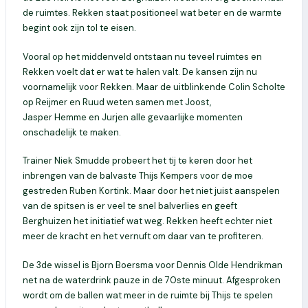
de ruimtes. Rekken staat positioneel wat beter en de warmte
begint ook zijn tol te eisen.
Vooral op het middenveld ontstaan nu teveel ruimtes en
Rekken voelt dat er wat te halen valt. De kansen zijn nu
voornamelijk voor Rekken. Maar de uitblinkende Colin Scholte
op
Reijmer
en Ruud weten samen met Joost,
Jasper
Hemme
en Jurjen alle gevaarlijke momenten
onschadelijk te maken.
Trainer Niek Smudde probeert het tij te keren door het
inbrengen van de balvaste Thijs Kempers
voor de moe
gestreden Ruben
Kortink
. Maar door het niet juist aanspelen
van de spitsen is er veel te snel balverlies en geeft
Berghuizen het initiatief wat weg.
Rekken heeft echter niet
meer de kracht en het vernuft om daar van te profiteren.
De 3
de
wissel is Bjorn Boersma voor Dennis Olde Hendrikman
net na de waterdrink pauze in de 70
ste
minuut. Afgesproken
wordt om de ballen wat meer in de ruimte bij Thijs te spelen