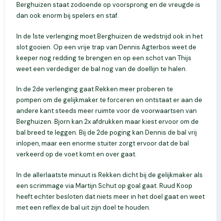
Berghuizen staat zodoende op voorsprong en de vreugde is
dan ook enorm bij spelers en staf.
In de 1
ste
verlenging moet Berghuizen de wedstrijd ook in het
slot gooien.
Op een vrije trap van Dennis
Agterbos
weet de
keeper nog redding te brengen en op een schot van Thijs
weet een verdediger de bal nog van de doellijn te halen.
In de 2
de
verlenging gaat Rekken meer proberen te
pompen
om de gelijkmaker te forceren
en ontstaa
t er aan de
andere kant steeds meer ruimte voor de voorwaartsen van
Berghuizen. Bjorn kan 2x afdrukken maar kiest ervoor om de
bal breed te leggen
. Bij de 2
de
poging kan Dennis de bal vrij
inlopen, maar een enorme stuiter zorgt ervoor dat de bal
verkeerd op de voet komt en over gaat.
In de allerlaatste minuut is Rekken dicht bij de gelijkmaker als
een scrimmage via Martijn Schut op goal gaat. Ruud Koop
heeft echter besloten dat niets meer in het doel gaat en weet
met een reflex de bal uit zijn doel te houden.