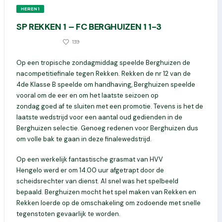
HEREN 1
SP REKKEN 1 – FC BERGHUIZEN 1 1-3
1083
139
3 JUNI 2019
Op een tropische zondagmiddag speelde Berghuizen de
nacompetitiefinale tegen Rekken. Rekken de
nr
12 van de
4
de
Klasse B speelde om handhaving
,
Berghuizen speelde
vooral om de eer en om het laatste seizoen op
zondag
goed
af te sluiten met een promotie. Tevens is het de
laatste wedstrijd voor een aantal oud gedienden in de
Berghuizen selectie. Genoeg redenen voor Berghuizen dus
om volle bak te gaan in deze finalewedstrijd.
Op een werkelijk fantastische grasmat
van HVV
Hengelo
werd er om 14.00 uur afgetrapt door de
scheidsrechter van dienst.
Al snel was het spelbeeld
bepaald. Berghuizen mocht het spel maken van Rekken en
Rekken loerde op de omschakeling om zodoende met snelle
tegenstoten gevaarlijk te worden.