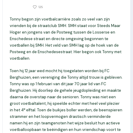
0
125
16 MEI 2024
Tonny begon zijn voetbalcarrière zoals zo veel van zijn
vrienden bij de straatclub SMH. SMH staat voor Steeds Maar
Hoger en jongens van de Postweg tussen de Losserse en
Enschedese straat en directe omgeving begonnen te
voetballen bij SMH. Het veld van SMH lag op de hoek van de
Postweg en de Enschedesestraat. Hier begon ook Tonny met
voetballen.
Toen hij 12 jaar wed mocht hij toegelaten worden bij FC
Berghuizen, een vereniging die Tonny altijd trouw is gebleven.
Tonny was op 1 februari van dit jaar 70 jaar lid van FC
Berghuizen. Hij doorliep de gehele jeugdopleiding en maakte
daarna de overstap naar de senioren. Tonny was niet een
groot voetbaltalent, hij speelde echter met heel veel plezier
e
in het 4
elftal. Toen de buikjes boller werden, de beenspieren
strammer en het loopvermogen drastisch verminderde
namen hij en zijn teamgenoten het wijze besluit hun actieve
voetballoopbaan te beëindigen en hun vriendschap voort te