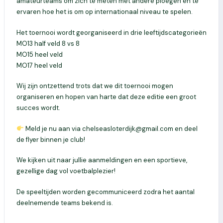
amateurteams om zich te meten met andere ploegen en te
ervaren hoe het is om op internationaal niveau te spelen.
Het toernooi wordt georganiseerd in drie leeftijdscategorieën
MO13 half veld 8 vs 8
MO15 heel veld
MO17 heel veld
Wij zijn ontzettend trots dat we dit toernooi mogen
organiseren en hopen van harte dat deze editie een groot
succes wordt.
Meld je nu aan via chelseasloterdijk@gmail.com en deel
de flyer binnen je club!
We kijken uit naar jullie aanmeldingen en een sportieve,
gezellige dag vol voetbalplezier!
De speeltijden worden gecommuniceerd zodra het aantal
deelnemende teams bekend is.