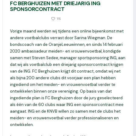
FC BERGHUIZEN MET DRIEJARIG ING
SPONSORCONTRACT
1700
115
25 AUGUSTUS 2020
Vorige maand werden wij tijdens een online bijeenkomst met
andere voetbalclubs verrast door Sarina Wiegman. De
bondscoach van de OranjeLeeuwinnen, en sinds 14 februari
2020 ambassadeur meiden- en vrouwenvoetbal, kondigde
samen met Steven Sedee, manager sportsponsoring ING, aan
dat wij als voetbalclub een driejarig sponsorcontract krijgen
van de ING. FC Berghuizen krijgt dit contract, omdat wij net
als bijna 200 andere clubs dit voorjaar een plan hebben
ingediend om het meiden- en vrouwenvoetbal verder te
ontwikkelen binnen onze vereniging. Op basis van dat
ingediende plan is FC Berghuizen door de jury geselecteerd
als één van de 60 clubs waar ING een sponsorcontract mee
aangaat. ING en de KNVB willen zo samen met de clubs het
meiden- en vrouwenvoetbal verder professionaliseren en
ontwikkelen.