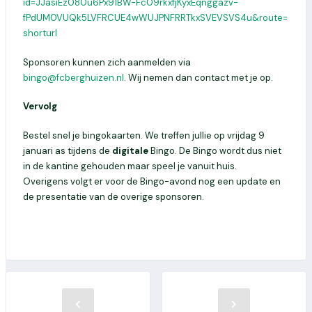
id=JJasiEz080u6Px91BW-Fc09rkxfjKyxEqnggazv-
fPdUM0VUQk5LVFRCUE4wWUJPNFRRTkxSVEVSVS4u&route=
shorturl
Sponsoren kunnen zich aanmelden via
bingo@fcberghuizen.nl
. Wij nemen dan contact met je op.
Vervolg
Bestel snel je bingokaarten. We treffen jullie op vrijdag 9
januari as tijdens de
digitale
Bingo. De Bingo wordt dus
niet
in de kantine gehouden maar speel je vanuit huis.
Overigens volgt er voor de Bingo-avond nog een update en
de presentatie van de overige sponsoren.