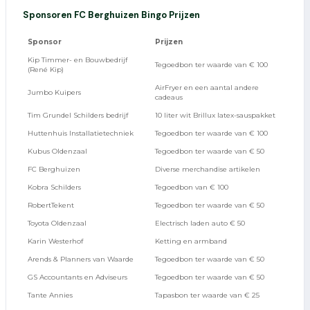
Sponsoren FC Berghuizen Bingo
Prijzen
Sponsor
Prijzen
Kip Timmer- en Bouwbedrijf
Tegoedbon ter waarde van € 100
(René Kip)
AirFryer en een aantal andere
Jumbo Kuipers
cadeaus
Tim Grundel Schilders bedrijf
10 liter wit Brillux latex-sauspakket
Huttenhuis Installatietechniek
Tegoedbon ter waarde van € 100
Kubus Oldenzaal
Tegoedbon ter waarde van € 50
FC Berghuizen
Diverse merchandise artikelen
Kobra Schilders
Tegoedbon van € 100
RobertTekent
Tegoedbon ter waarde van € 50
Toyota Oldenzaal
Electrisch laden auto € 50
Karin Westerhof
Ketting en armband
Arends & Planners van Waarde
Tegoedbon ter waarde van € 50
GS Accountants en Adviseurs
Tegoedbon ter waarde van € 50
Tante Annies
Tapasbon ter waarde van € 25