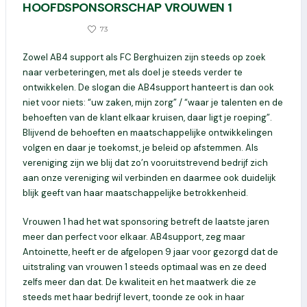
HOOFDSPONSORSCHAP VROUWEN 1
0
73
30 MAART 2022
Zowel AB4 support als FC Berghuizen zijn steeds op zoek
naar verbeteringen, met als doel je steeds verder te
ontwikkelen. De slogan die AB4support hanteert is dan ook
niet voor niets: “uw zaken, mijn zorg” / “waar je talenten en de
behoeften van de klant elkaar kruisen, daar ligt je roeping”.
Blijvend de behoeften en maatschappelijke ontwikkelingen
volgen en daar je toekomst, je beleid op afstemmen. Als
vereniging zijn we blij dat zo’n vooruitstrevend bedrijf zich
aan onze vereniging wil verbinden en daarmee ook duidelijk
blijk geeft van haar maatschappelijke betrokkenheid.
Vrouwen 1 had het wat sponsoring betreft de laatste jaren
meer dan perfect voor elkaar. AB4support, zeg maar
Antoinette, heeft er de afgelopen 9 jaar voor gezorgd dat de
uitstraling van vrouwen 1 steeds optimaal was en ze deed
zelfs meer dan dat. De kwaliteit en het maatwerk die ze
steeds met haar bedrijf levert, toonde ze ook in haar